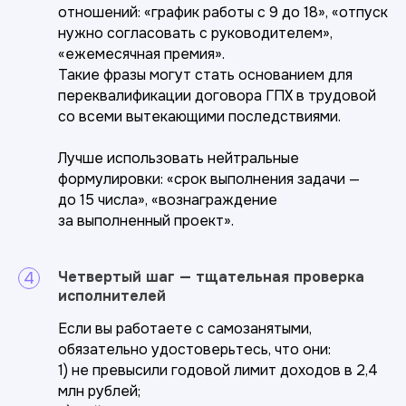
отношений: «график работы с 9 до 18», «отпуск
Нажимая на кнопку «Задать вопрос», я даю своё
нужно согласовать с руководителем»,
Cогласие на обработку персональных данных
в соответствии с
Политикой конфиденциальности
.
«ежемесячная премия».
Такие фразы могут стать основанием для
переквалификации договора ГПХ в трудовой
со всеми вытекающими последствиями.
Лучше использовать нейтральные
формулировки: «срок выполнения задачи —
до 15 числа», «вознаграждение
за выполненный проект».
Четвертый шаг — тщательная проверка
исполнителей
Если вы работаете с самозанятыми,
обязательно удостоверьтесь, что они:
1) не превысили годовой лимит доходов в 2,4
млн рублей;