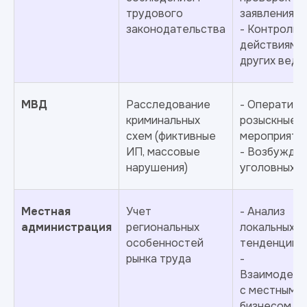
трудового
заявлениям
законодательства
- Контроль з
действиями
других ведо
МВД
Расследование
- Оперативн
криминальных
розыскные
схем (фиктивные
мероприяти
ИП, массовые
- Возбужде
нарушения)
уголовных д
Местная
Учет
- Анализ
администрация
региональных
локальных
особенностей
тенденций
рынка труда
-
Взаимодейс
с местным
бизнесом