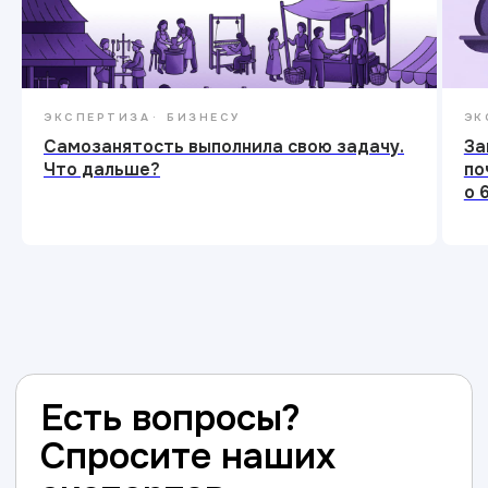
ЭКСПЕРТИЗА
БИЗНЕСУ
ЭК
Самозанятость выполнила свою задачу.
За
Что дальше?
по
о 