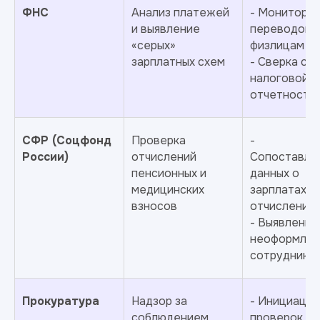
ФНС
Анализ платежей
- Мониторин
и выявление
переводов
«серых»
физлицам
зарплатных схем
- Сверка с
налоговой
отчетность
СФР (Соцфонд
Проверка
-
России)
отчислений
Сопоставле
пенсионных и
данных о
медицинских
зарплатах с
взносов
отчисления
- Выявление
неоформлен
сотруднико
Прокуратура
Надзор за
- Инициация
соблюдением
проверок по