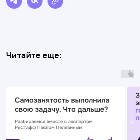
Читайте еще:
https://restaff.tech/blog/kak-biznesu-ne-popast-v-chernyj-spisok-rostruda