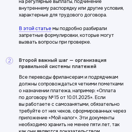
на регулярные выплаты, подчинение
внутреннему распорядку или другие условия,
характерные для трудового договора.
В этой статье
мы подробно разбирали
запретные формулировки, которые могут
вызвать вопросы при проверке.
Второй важный шаг — организация
правильной системы платежей
Все переводы фрилансерам и подрядчикам
должны сопровождаться четкими пометками
о назначении платежа, например: «Оплата
по договору № 15 от 10.01.2025». Если
Есть вопросы?
вы работаете с самозанятыми, обязательно
Спросите наших
требуйте от них чеков, сформированных через
экспертов
приложение «Мой налог». Эти документы
необходимо хранить не менее пяти лет, так
Запишитесь на консультацию
и мы решим вашу задачу
как они являются доказательством