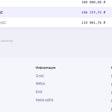
100 000,00 ₽
ДС
146 377,75 ₽
 НДС
119 981,76 ₽
 характер
Информация
О нас
О нас
Кейсы
Кейсы
Блог
Блог
Карта сайта
Карта сайта