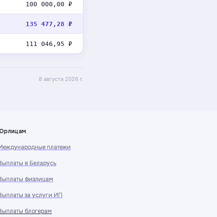
100 000,00 ₽
135 477,28 ₽
111 046,95 ₽
8 августа 2026 г.
Юрлицам
Международные платежи
Международные платежи
Выплаты в Беларусь
Выплаты в Беларусь
Выплаты физлицам
Выплаты физлицам
Выплаты за услуги ИП
Выплаты за услуги ИП
Выплаты блогерам
Выплаты блогерам