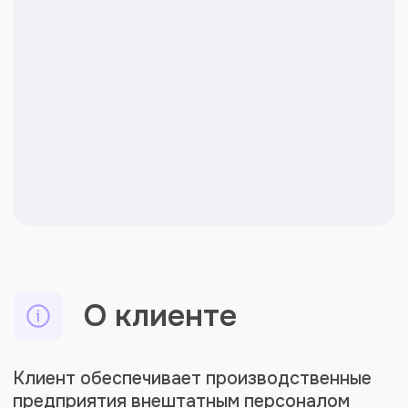
документооборот и регулярные
выплаты сотням исполнителей.
Результат
Подключили больше
100 самозанятых к проектам
компании уже в первую неделю
работы
Передали документооборот
с исполнителями полностью
на сторону РеСтафф
Настроили регулярные массовые
выплаты сотням самозанятых
дважды в неделю
Снизили нагрузку на бухгалтерию:
один закрывающий документ в месяц
вместо сотен актов и чеков
от каждого исполнителя