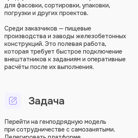
Реализация проекта
Поиск генподрядчика
Раньше компания работала
с самозанятыми через другую
платформу. Бизнес искал
партнёра по генподрядной
модели: с одним договором
между заказчиком и платформой
без необходимости
самостоятельно вести
документооборот по каждому
исполнителю.
РеСтафф порекомендовал