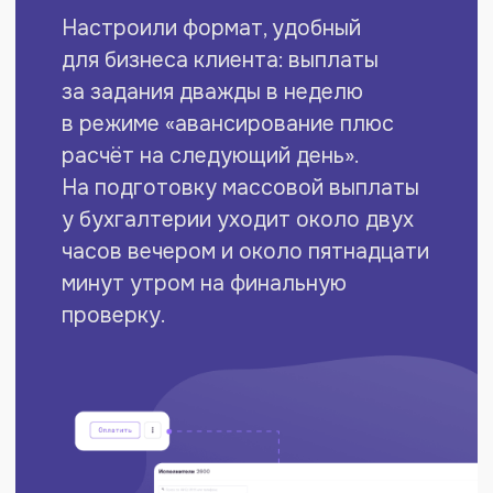
«Когда мне звонят коллеги по нише
и спрашивают про работу
с самозанятыми, я рекомендую
РеСтафф. Для нас это рабочий
вариант, и я не вижу, чем его
заменить».
Резюме кейса
Для аутсорсинговой компании,
которая обеспечивает производства
внештатным персоналом, важна
стабильная инфраструктура
для работы с самозанятыми: единый
договор, минимум документооборота,
мгновенные выплаты после сдачи