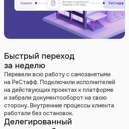
Результаты
внедрения
Проект перешел
в регулярный режим.
Клиент использует
РеСтафф как основной
инструмент для работы
с самозанятыми
и продолжает наращивать
объёмы сотрудничества
Генподряд
Один договор с платформой
вместо сотен с отдельными