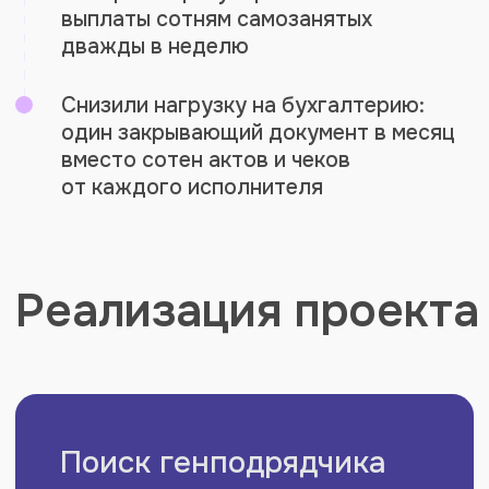
Быстрый переход
за неделю
Перевели всю работу с самозанятыми
на РеСтафф. Подключили исполнителей
на действующих проектах к платформе
и забрали документооборот на свою
сторону. Внутренние процессы клиента
работали без остановок.
Делегированный
документооборот
Документооборот с самозанятыми
ведётся на стороне РеСтафф. Платформа
подписывает с исполнителями оферты,
формирует и хранит чеки, готовит
закрывающие документы. По итогам
месяца клиент получает один
универсальный передаточный документ
от платформы вместо отдельных чеков
и актов с каждым из сотен исполнителей.