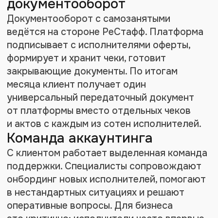
исполнителями.
Документооборот и чеки
полностью на стороне РеСтафф
Скорость
Перевод всей команды
самозанятых на генподрядную
модель
занял неделю
.
Подготовка регулярных
выплат —
около двух часов
вечером и пятнадцать минут
утром
Закрывающие
документы
Один УПД в месяц
от платформы
вместо
отдельных чеков с каждым