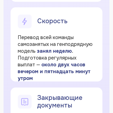
с
Политикой конфиденциальности
.
РеСтафф — платформа-генподрядчик для
ООО, применяющих НДС: у ИП и физлиц
нет прямых юридических отношений
и выплат от вашей компании.
Документооборот, расчеты, проверка
статуса ИП, автоуплата налога — это
наша работа. Вы только выставляете
задания исполнителям и принимаете
работу.
2023–2026 год