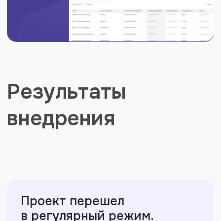
работ.
РеСтафф закрыл эту задачу
через генподрядную модель. Клиент
получил одного подрядчика
по выплатам и больше не управляет
работой с каждым самозанятым
в ручном режиме.
Оставьте заявку
на консультацию
Расскажем, как РеСтафф решит ваши
задачи. Рассчитаем тариф.
Проконсультируем по работе