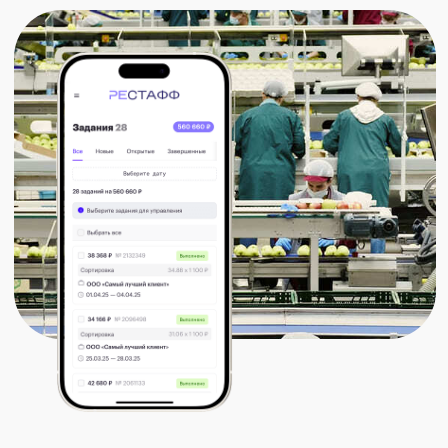
по подбору и предоставлению
временного персонала
для производственных проектов
Запрос бизнеса
Перейти на генподрядную
модель при работе
с самозанятыми: делегировать
выплаты и документооборот
единому подрядчику
Внештатная команда
Сотни самозанятых исполнителей
в активной работе
География
Москва и Московская область