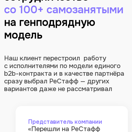
Наш клиент перестроил работу
с исполнителями по модели единого
b2b-контракта и в качестве партнёра
сразу выбрал РеСтафф — других
вариантов даже не рассматривал
Представитель компании
«Перешли на РеСтафф
с другой платформы,
нам нужен
был генподрядчик
с единым договором.
Перевели самозанятых,
задействованных
на проектах, за неделю.
Документооборотом
теперь занимается сервис.
Уже не представляю,
как могли бы работать
без вас»