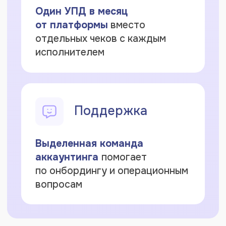
Контакты для юрлиц
welcome@restaff.tech
+7 (495) 145-35-27
Поддержка для исполнителей доступна
с 9:00 до 21:00
в чате
на странице входа
на платформу
(чат в правом нижнем углу)
и в разделе «Вопросы и ответы»
в Личном
кабинете.
ООО «Стафф Контракт»
ИНН 7707489653 ОРГН 1237700338094
127055, г. Москва, вн.тер.г. муниципальный
округ Тверской, ул. Палиха, д. 10 стр. 5,
помещ. 1/Н