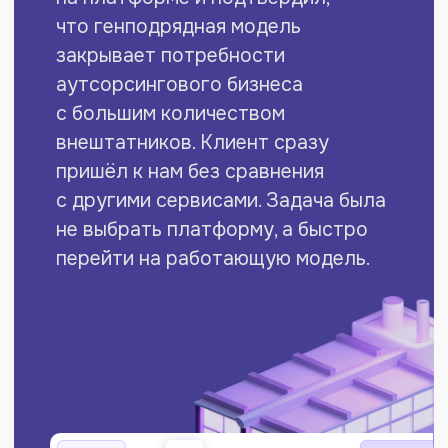
Настроили формат, удобный
для бизнеса клиента: выплаты
за задания дважды в неделю
в режиме «авансирование плюс
расчёт на следующий день».
На подготовку массовой выплаты
у бухгалтерии уходит около двух
часов вечером и около пятнадцати
минут утром на финальную
проверку.